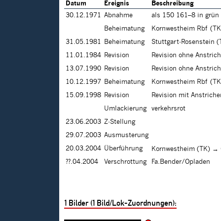
Datum
Ereignis
Beschreibung
30.12.1971
Abnahme
als 150 161–8 in grün
Beheimatung
Kornwestheim Rbf (TK
31.05.1981
Beheimatung
Stuttgart-Rosenstein (
11.01.1984
Revision
Revision ohne Anstric
13.07.1990
Revision
Revision ohne Anstric
10.12.1997
Beheimatung
Kornwestheim Rbf (TK
15.09.1998
Revision
Revision mit Anstrich
Umlackierung
verkehrsrot
23.06.2003
Z-Stellung
29.07.2003
Ausmusterung
20.03.2004
Überführung
Kornwestheim (TK) → 
??.04.2004
Verschrottung
Fa.Bender/Opladen
1
Bilder (
1
Bild/Lok-Zuordnungen):