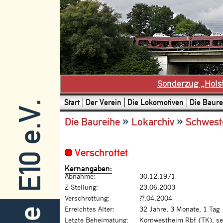
Sonderzug „Hols
Start
Der Verein
Die Lokomotiven
Die Baure
E10 e.V.
»
»
Die Baureihe
Lokarchiv
Schwest
Verschrottet
Kernangaben:
Abnahme:
30.12.1971
Z-Stellung:
23.06.2003
Verschrottung:
??.04.2004
Erreichtes Alter:
32 Jahre, 3 Monate, 1 Tag
Letzte Beheimatung:
Kornwestheim Rbf (TK), se