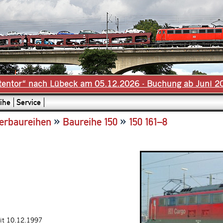
tentor“ nach Lübeck am 05.12.2026 - Buchung ab Juni 2
ihe
Service
»
»
erbaureihen
Baureihe 150
150 161–8
it 10.12.1997