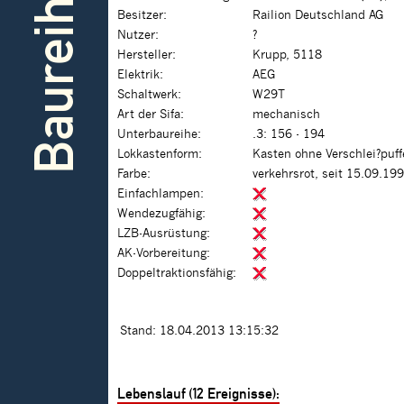
Baureihe
Besitzer:
Railion Deutschland AG
Nutzer:
?
Hersteller:
Krupp, 5118
Elektrik:
AEG
Schaltwerk:
W29T
Art der Sifa:
mechanisch
Unterbaureihe:
.3: 156 - 194
Lokkastenform:
Kasten ohne Verschlei?puf
Farbe:
verkehrsrot, seit 15.09.19
Einfachlampen:
Wendezugfähig:
LZB-Ausrüstung:
AK-Vorbereitung:
Doppeltraktionsfähig:
Stand: 18.04.2013 13:15:32
Lebenslauf (12 Ereignisse):