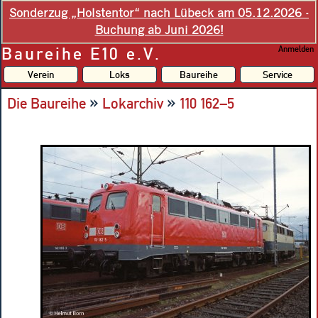
Sonderzug „Holstentor“ nach Lübeck am 05.12.2026 -
Buchung ab Juni 2026!
Baureihe E10 e.V.
Anmelden
Verein
Loks
Baureihe
Service
»
»
Die Baureihe
Lokarchiv
110 162–5