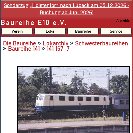
Sonderzug „Holstentor“ nach Lübeck am 05.12.2026 -
Buchung ab Juni 2026!
Baureihe E10 e.V.
Anmelden
Verein
Loks
Baureihe
Service
»
»
Die Baureihe
Lokarchiv
Schwesterbaureihen
»
»
Baureihe 141
141 167–7