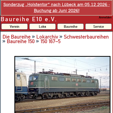
Sonderzug „Holstentor“ nach Lübeck am 05.12.2026 -
Buchung ab Juni 2026!
Baureihe E10 e.V.
Anmelden
Verein
Loks
Baureihe
Service
»
»
Die Baureihe
Lokarchiv
Schwesterbaureihen
»
»
Baureihe 150
150 167–5