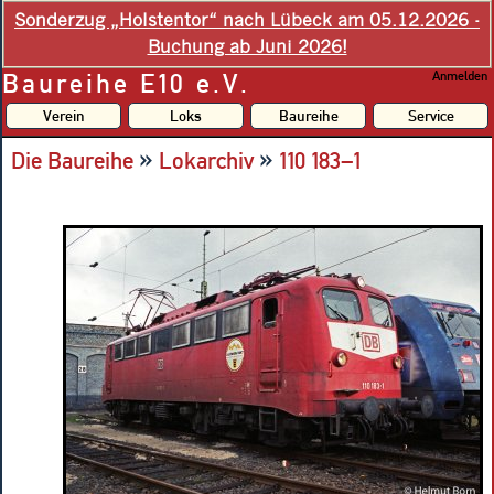
Sonderzug „Holstentor“ nach Lübeck am 05.12.2026 -
Buchung ab Juni 2026!
Baureihe E10 e.V.
Anmelden
Verein
Loks
Baureihe
Service
»
»
Die Baureihe
Lokarchiv
110 183–1