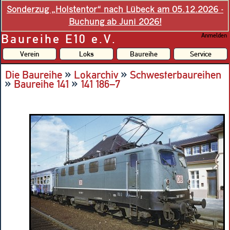
Sonderzug „Holstentor“ nach Lübeck am 05.12.2026 -
Buchung ab Juni 2026!
Baureihe E10 e.V.
Anmelden
Verein
Loks
Baureihe
Service
»
»
Die Baureihe
Lokarchiv
Schwesterbaureihen
»
»
Baureihe 141
141 186–7