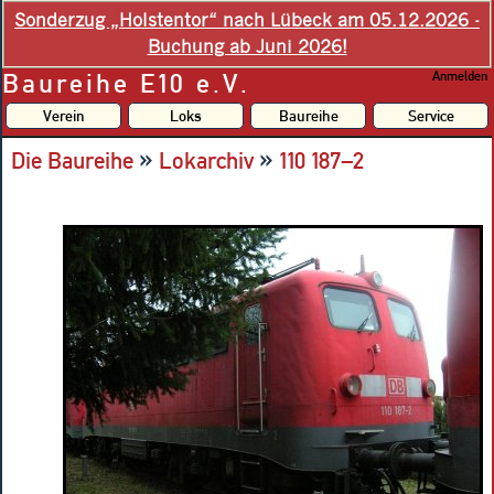
Sonderzug „Holstentor“ nach Lübeck am 05.12.2026 -
Buchung ab Juni 2026!
Baureihe E10 e.V.
Anmelden
Verein
Loks
Baureihe
Service
»
»
Die Baureihe
Lokarchiv
110 187–2