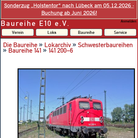
Sonderzug „Holstentor“ nach Lübeck am 05.12.2026 -
Buchung ab Juni 2026!
Baureihe E10 e.V.
Anmelden
Verein
Loks
Baureihe
Service
»
»
Die Baureihe
Lokarchiv
Schwesterbaureihen
»
»
Baureihe 141
141 200–6