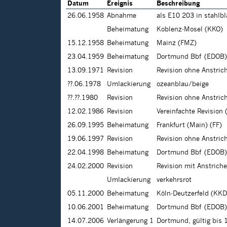
Datum
Ereignis
Beschreibung
26.06.1958
Abnahme
als E10 203 in stahlb
Beheimatung
Koblenz-Mosel (KKO)
15.12.1958
Beheimatung
Mainz (FMZ)
23.04.1959
Beheimatung
Dortmund Bbf (EDOB)
13.09.1971
Revision
Revision ohne Anstric
??.06.1978
Umlackierung
ozeanblau/beige
??.??.1980
Revision
Revision ohne Anstric
12.02.1986
Revision
Vereinfachte Revision 
26.09.1995
Beheimatung
Frankfurt (Main) (FF)
19.06.1997
Revision
Revision ohne Anstric
22.04.1998
Beheimatung
Dortmund Bbf (EDOB)
24.02.2000
Revision
Revision mit Anstrich
Umlackierung
verkehrsrot
05.11.2000
Beheimatung
Köln-Deutzerfeld (KKD
10.06.2001
Beheimatung
Dortmund Bbf (EDOB)
14.07.2006
Verlängerung 1
Dortmund, gültig bis 