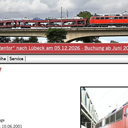
tentor“ nach Lübeck am 05.12.2026 - Buchung ab Juni 2
ihe
Service
7
age
t 10.06.2001