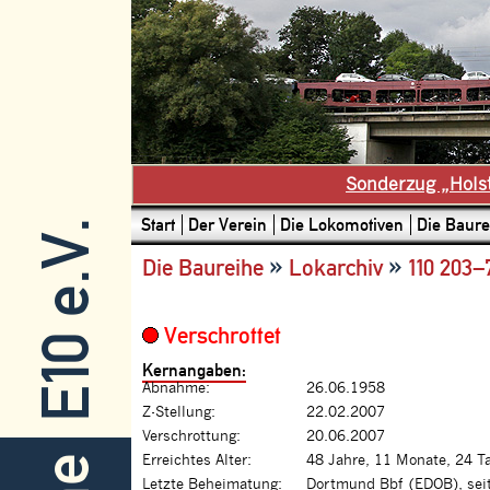
Sonderzug „Hols
Start
Der Verein
Die Lokomotiven
Die Baure
E10 e.V.
»
»
Die Baureihe
Lokarchiv
110 203–
Verschrottet
Kernangaben:
Abnahme:
26.06.1958
Z-Stellung:
22.02.2007
Verschrottung:
20.06.2007
Erreichtes Alter:
48 Jahre, 11 Monate, 24 T
Letzte Beheimatung:
Dortmund Bbf (EDOB), sei