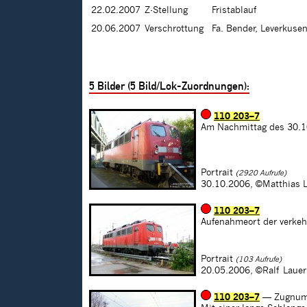
22.02.2007
Z-Stellung
Fristablauf
20.06.2007
Verschrottung
Fa. Bender, Leverkuse
5
Bilder (
5
Bild/Lok-Zuordnungen):
110 203–7
Am Nachmittag des 30.10
Portrait
(2920 Aufrufe)
30.10.2006,
©Matthias 
110 203–7
Aufenahmeort der verke
Portrait
(103 Aufrufe)
20.05.2006,
©Ralf Lauer
110 203–7
— Zugnum