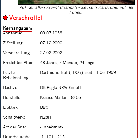
Auf der alten Rheintalbahnstrecke nach Karlsruhe, auf der
früher...
Verschrottet
Kernangaben:
Abnahme:
03.07.1958
Z-Stellung:
07.12.2000
Verschrottung:
27.02.2002
Erreichtes Alter:
43 Jahre, 7 Monate, 24 Tage
Letzte
Dortmund Bbf (EDOB), seit 11.06.1959
Beheimatung:
Besitzer:
DB Regio NRW GmbH
Hersteller:
Krauss-Maffei, 18455
Elektrik:
BBC
Schaltwerk:
N28H
Art der Sifa:
-unbekannt-
Unterbaureihe:
.1: 101 - 215