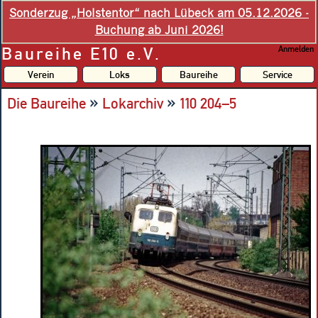
Sonderzug „Holstentor“ nach Lübeck am 05.12.2026 -
Buchung ab Juni 2026!
Baureihe E10 e.V.
Anmelden
Verein
Loks
Baureihe
Service
»
»
Die Baureihe
Lokarchiv
110 204–5