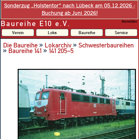
Sonderzug „Holstentor“ nach Lübeck am 05.12.2026 -
Buchung ab Juni 2026!
Baureihe E10 e.V.
Anmelden
Verein
Loks
Baureihe
Service
»
»
Die Baureihe
Lokarchiv
Schwesterbaureihen
»
»
Baureihe 141
141 205–5