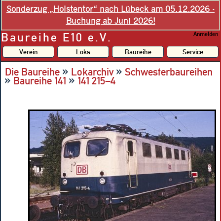
Sonderzug „Holstentor“ nach Lübeck am 05.12.2026 -
Buchung ab Juni 2026!
Baureihe E10 e.V.
Anmelden
Verein
Loks
Baureihe
Service
»
»
Die Baureihe
Lokarchiv
Schwesterbaureihen
»
»
Baureihe 141
141 215–4