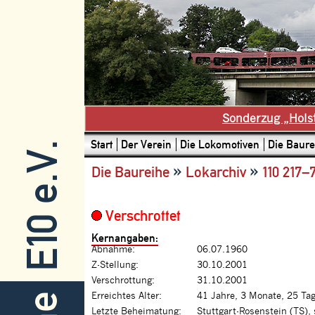
Sonderzug „Hols
Start
Der Verein
Die Lokomotiven
Die Baure
E10 e.V.
»
»
Die Baureihe
Lokarchiv
110 217–
Verschrottet
Kernangaben:
Abnahme:
06.07.1960
Z-Stellung:
30.10.2001
Verschrottung:
31.10.2001
Erreichtes Alter:
41 Jahre, 3 Monate, 25 Ta
Letzte Beheimatung:
Stuttgart-Rosenstein (TS),