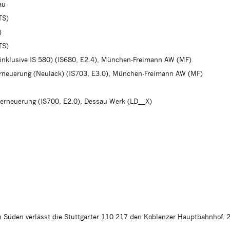
au
TS)
)
TS)
 (inklusive IS 580) (IS680, E2.4), München-Freimann AW (MF)
erneuerung (Neulack) (IS703, E3.0), München-Freimann AW (MF)
herneuerung (IS700, E2.0), Dessau Werk (LD__X)
 Süden verlässt die Stuttgarter 110 217 den Koblenzer Hauptbahnhof. 