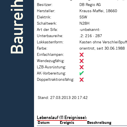
Baureihe
Besitzer:
DB Regio AG
Hersteller:
Krauss-Maffei, 18660
Elektrik:
SSW
Schaltwerk:
N28H
Art der Sifa:
-unbekannt-
Unterbaureihe:
.2: 216 - 287
Lokkastenform:
Kasten ohne Verschleißpuf
Farbe:
orientrot, seit 30.06.1988
Einfachlampen:
Wendezugfähig:
LZB-Ausrüstung:
AK-Vorbereitung:
Doppeltraktionsfähig:
Stand: 27.03.2013 20:17:42
Lebenslauf (11 Ereignisse):
Datum
Ereignis
Beschreibung