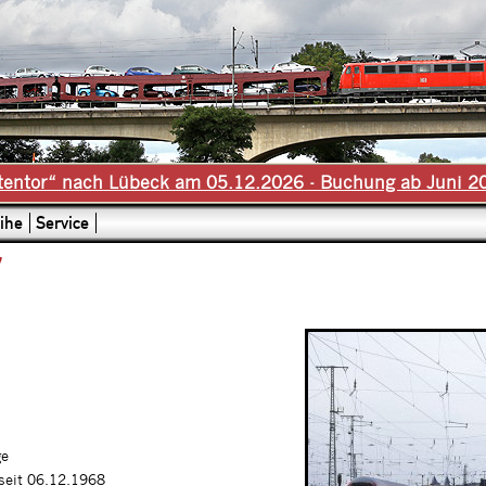
tentor“ nach Lübeck am 05.12.2026 - Buchung ab Juni 2
ihe
Service
7
ge
 seit 06.12.1968