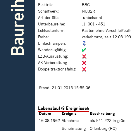
Baureihe
Elektrik:
BBC
Schaltwerk:
NU32R
Art der Sifa:
-unbekannt-
Unterbaureihe:
.1: 001 - 451
Lokkastenform:
Kasten ohne Verschlei?puf
Farbe:
verkehrsrot, seit 12.03.19
Einfachlampen:
Wendezugfähig:
LZB-Ausrüstung:
AK-Vorbereitung:
Doppeltraktionsfähig:
Stand: 21.01.2015 15:55:06
Lebenslauf (9 Ereignisse):
Datum
Ereignis
Beschreibung
16.08.1962
Abnahme
als E41 222 in grün
Beheimatung
Offenburg (RO)