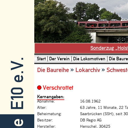
Sonderzug „Hols
Start
Der Verein
Die Lokomotiven
Die Baure
E10 e.V.
»
»
Die Baureihe
Lokarchiv
Schwest
Verschrottet
Kernangaben:
Abnahme:
16.08.1962
Alter:
63 Jahre, 11 Monate, 22 T
Beheimatung:
Saarbrücken (SSH), seit 3
Besitzer:
DB Regio AG
Hersteller:
Henschel, 30425