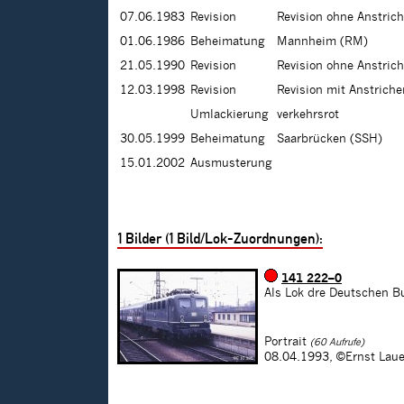
07.06.1983
Revision
Revision ohne Anstric
01.06.1986
Beheimatung
Mannheim (RM)
21.05.1990
Revision
Revision ohne Anstric
12.03.1998
Revision
Revision mit Anstrich
Umlackierung
verkehrsrot
30.05.1999
Beheimatung
Saarbrücken (SSH)
15.01.2002
Ausmusterung
1
Bilder (
1
Bild/Lok-Zuordnungen):
141 222–0
Als Lok dre Deutschen 
Portrait
(60 Aufrufe)
08.04.1993,
©Ernst Laue