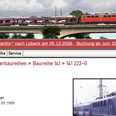
tentor“ nach Lübeck am 05.12.2026 - Buchung ab Juni 2
ihe
Service
»
»
erbaureihen
Baureihe 141
141 222–0
age
0.05.1999