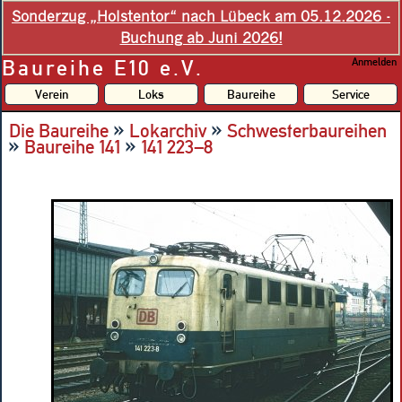
Sonderzug „Holstentor“ nach Lübeck am 05.12.2026 -
Buchung ab Juni 2026!
Baureihe E10 e.V.
Anmelden
Verein
Loks
Baureihe
Service
»
»
Die Baureihe
Lokarchiv
Schwesterbaureihen
»
»
Baureihe 141
141 223–8