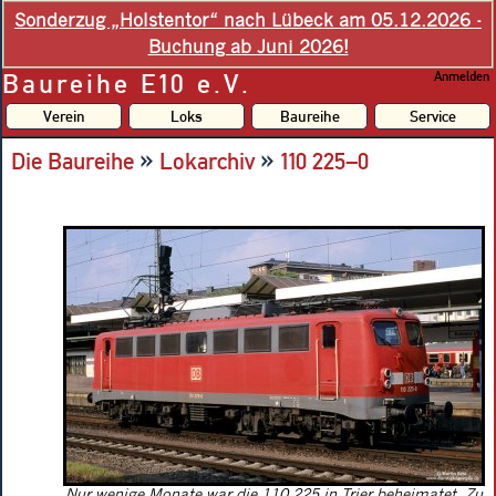
Sonderzug „Holstentor“ nach Lübeck am 05.12.2026 -
Buchung ab Juni 2026!
Baureihe E10 e.V.
Anmelden
Verein
Loks
Baureihe
Service
»
»
Die Baureihe
Lokarchiv
110 225–0
Nur wenige Monate war die 110 225 in Trier beheimatet. Zu