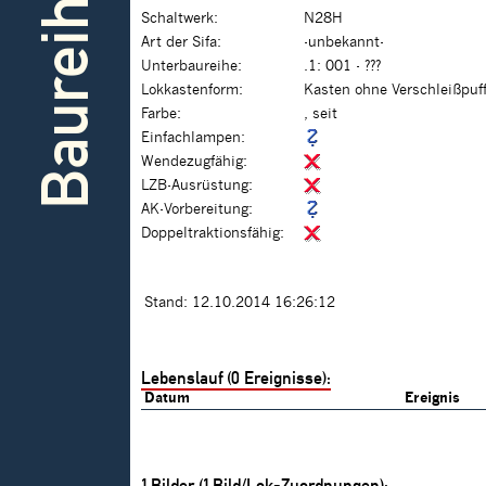
Baureihe
Schaltwerk:
N28H
Art der Sifa:
-unbekannt-
Unterbaureihe:
.1: 001 - ???
Lokkastenform:
Kasten ohne Verschleißpuf
Farbe:
, seit
Einfachlampen:
Wendezugfähig:
LZB-Ausrüstung:
AK-Vorbereitung:
Doppeltraktionsfähig:
Stand: 12.10.2014 16:26:12
Lebenslauf (0 Ereignisse):
Datum
Ereignis
1
Bilder (
1
Bild/Lok-Zuordnungen):