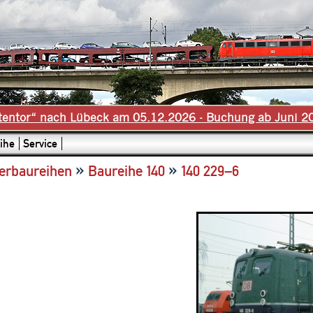
tentor“ nach Lübeck am 05.12.2026 - Buchung ab Juni 2
ihe
Service
»
»
erbaureihen
Baureihe 140
140 229–6