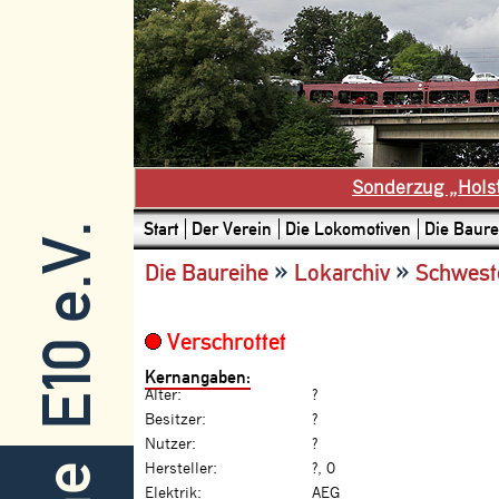
Sonderzug „Hols
Start
Der Verein
Die Lokomotiven
Die Baure
E10 e.V.
»
»
Die Baureihe
Lokarchiv
Schwest
Verschrottet
Kernangaben:
Alter:
?
Besitzer:
?
Nutzer:
?
Hersteller:
?, 0
Elektrik:
AEG