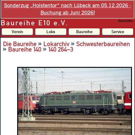
Sonderzug „Holstentor“ nach Lübeck am 05.12.2026 -
Buchung ab Juni 2026!
Baureihe E10 e.V.
Anmelden
Verein
Loks
Baureihe
Service
»
»
Die Baureihe
Lokarchiv
Schwesterbaureihen
»
»
Baureihe 140
140 264–3