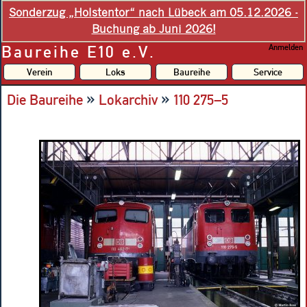
Sonderzug „Holstentor“ nach Lübeck am 05.12.2026 -
Buchung ab Juni 2026!
Baureihe E10 e.V.
Anmelden
Verein
Loks
Baureihe
Service
»
»
Die Baureihe
Lokarchiv
110 275–5