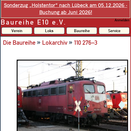
Sonderzug „Holstentor“ nach Lübeck am 05.12.2026 -
Buchung ab Juni 2026!
Baureihe E10 e.V.
Anmelden
Verein
Loks
Baureihe
Service
»
»
Die Baureihe
Lokarchiv
110 276–3