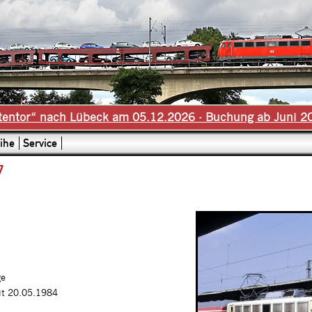
tentor“ nach Lübeck am 05.12.2026 - Buchung ab Juni 2
ihe
Service
7
ge
it 20.05.1984