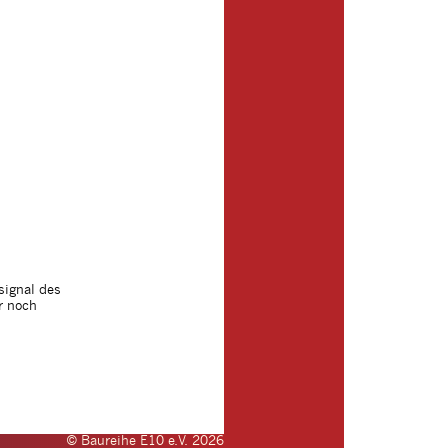
signal des
r noch
© Baureihe E10 e.V. 2026