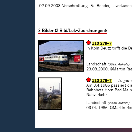
02.09.2003
Verschrottung
Fa. Bender, Leverkuse
2
Bilder (
2
Bild/Lok-Zuordnungen):
110 279–7
In Köln Deutz trifft die 
Landschaft
(3066 Aufrufe)
23.08.2000,
©Martin Re
110 279–7
— Zugnum
Am 3.4.1986 passiert die
Bahnhofs Horn Bad Meinbe
Nahverkehr ...
Landschaft
(2446 Aufrufe)
03.04.1986,
©Martin Re