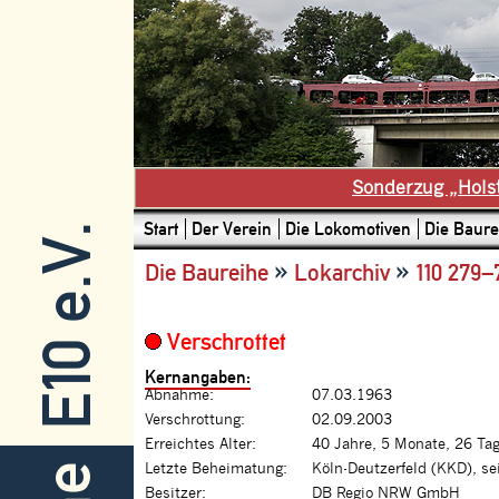
Sonderzug „Hols
Start
Der Verein
Die Lokomotiven
Die Baure
E10 e.V.
»
»
Die Baureihe
Lokarchiv
110 279–
Verschrottet
Kernangaben:
Abnahme:
07.03.1963
Verschrottung:
02.09.2003
Erreichtes Alter:
40 Jahre, 5 Monate, 26 Ta
Letzte Beheimatung:
Köln-Deutzerfeld (KKD), se
Besitzer:
DB Regio NRW GmbH