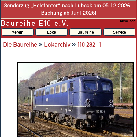
Sonderzug „Holstentor“ nach Lübeck am 05.12.2026 -
Buchung ab Juni 2026!
Baureihe E10 e.V.
Anmelden
Verein
Loks
Baureihe
Service
»
»
Die Baureihe
Lokarchiv
110 282–1