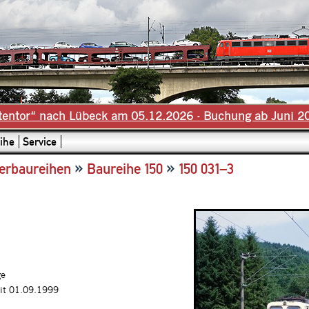
tentor“ nach Lübeck am 05.12.2026 - Buchung ab Juni 2
ihe
Service
»
»
erbaureihen
Baureihe 150
150 031–3
ge
it 01.09.1999