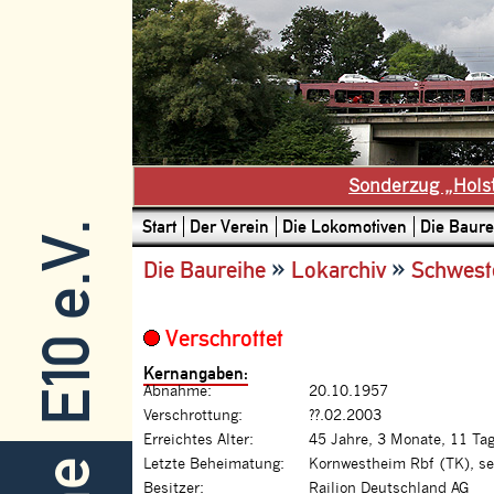
Sonderzug „Hols
Start
Der Verein
Die Lokomotiven
Die Baure
E10 e.V.
»
»
Die Baureihe
Lokarchiv
Schwest
Verschrottet
Kernangaben:
Abnahme:
20.10.1957
Verschrottung:
??.02.2003
Erreichtes Alter:
45 Jahre, 3 Monate, 11 Ta
Letzte Beheimatung:
Kornwestheim Rbf (TK), se
Besitzer:
Railion Deutschland AG