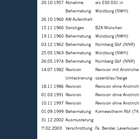
20.10.1957
Abnahme
als E50 031 in
Beheimatung
Würzburg (NWH)
26.10.1960
AW-Aufenthalt
15.11.1960
Sonstiges
BZA München
19.11.1960
Beheimatung
Würzburg (NWH)
03.12.1962
Beheimatung
Nürnberg Gbf (NNR)
25.05.1963
Beheimatung
Würzburg (NWH)
26.05.1974
Beheimatung
Nürnberg Gbf (NNR)
14.07.1982
Revision
Revision mit Anstrich
Umlackierung
ozeanblau/beige
18.11.1986
Revision
Revision ohne Anstric
01.03.1991
Revision
Revision ohne Anstric
10.11.1997
Revision
Revision ohne Anstric
01.09.1999
Beheimatung
Kornwestheim Rbf (TK
31.12.2002
Ausmusterung
??.02.2003
Verschrottung
Fa. Bender, Leverkuse