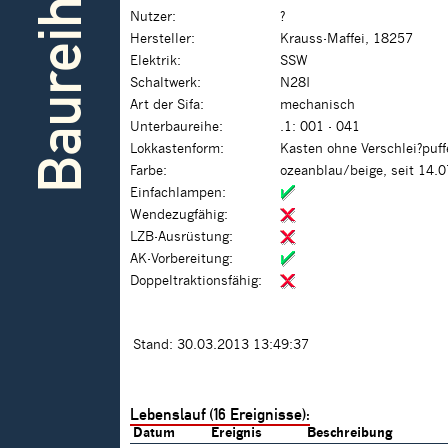
Baureihe
Nutzer:
?
Hersteller:
Krauss-Maffei, 18257
Elektrik:
SSW
Schaltwerk:
N28I
Art der Sifa:
mechanisch
Unterbaureihe:
.1: 001 - 041
Lokkastenform:
Kasten ohne Verschlei?puf
Farbe:
ozeanblau/beige, seit 14.
Einfachlampen:
Wendezugfähig:
LZB-Ausrüstung:
AK-Vorbereitung:
Doppeltraktionsfähig:
Stand: 30.03.2013 13:49:37
Lebenslauf (16 Ereignisse):
Datum
Ereignis
Beschreibung