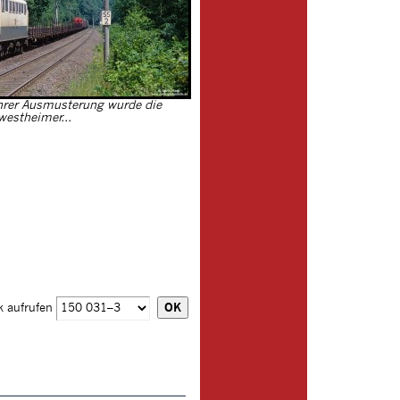
ihrer Ausmusterung wurde die
westheimer...
k aufrufen