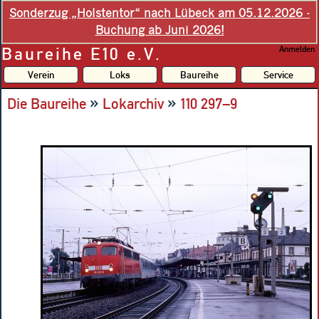
Sonderzug „Holstentor“ nach Lübeck am 05.12.2026 -
Buchung ab Juni 2026!
Baureihe E10 e.V.
Anmelden
Verein
Loks
Baureihe
Service
»
»
Die Baureihe
Lokarchiv
110 297–9