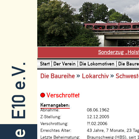
Sonderzug „Hols
Start
Der Verein
Die Lokomotiven
Die Baure
E10 e.V.
»
»
Die Baureihe
Lokarchiv
Schwest
Verschrottet
Kernangaben:
Abnahme:
08.06.1962
Z-Stellung:
12.12.2005
Verschrottung:
??.02.2006
Erreichtes Alter:
43 Jahre, 7 Monate, 23 Ta
Letzte Beheimatung:
Braunschweig (HBS), seit 