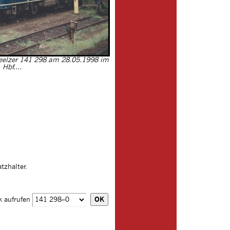
Seelzer 141 298 am 28.05.1998 im
Hbf....
tzhalter.
k aufrufen