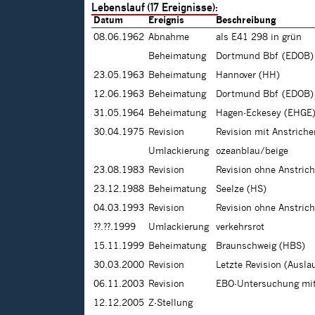
Lebenslauf (17 Ereignisse):
Datum
Ereignis
Beschreibung
08.06.1962
Abnahme
als E41 298 in grün
Beheimatung
Dortmund Bbf (EDOB)
23.05.1963
Beheimatung
Hannover (HH)
12.06.1963
Beheimatung
Dortmund Bbf (EDOB)
31.05.1964
Beheimatung
Hagen-Eckesey (EHGE
30.04.1975
Revision
Revision mit Anstrich
Umlackierung
ozeanblau/beige
23.08.1983
Revision
Revision ohne Anstric
23.12.1988
Beheimatung
Seelze (HS)
04.03.1993
Revision
Revision ohne Anstric
??.??.1999
Umlackierung
verkehrsrot
15.11.1999
Beheimatung
Braunschweig (HBS)
30.03.2000
Revision
Letzte Revision (Ausl
06.11.2003
Revision
EBO-Untersuchung mit
12.12.2005
Z-Stellung