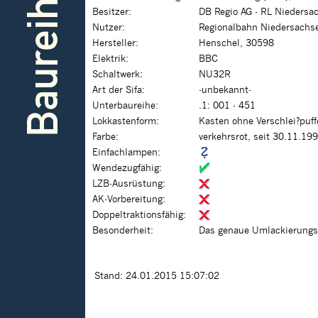
Baureihe
Besitzer:
DB Regio AG - RL Nieders
Nutzer:
Regionalbahn Niedersachs
Hersteller:
Henschel, 30598
Elektrik:
BBC
Schaltwerk:
NU32R
Art der Sifa:
-unbekannt-
Unterbaureihe:
.1: 001 - 451
Lokkastenform:
Kasten ohne Verschlei?puf
Farbe:
verkehrsrot, seit 30.11.19
Einfachlampen:
Wendezugfähig:
LZB-Ausrüstung:
AK-Vorbereitung:
Doppeltraktionsfähig:
Besonderheit:
Das genaue Umlackierungsda
Stand: 24.01.2015 15:07:02