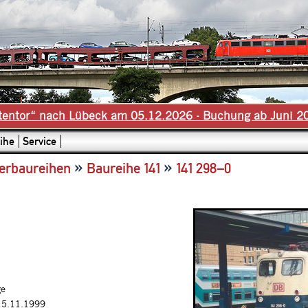
tentor“ nach Lübeck am 05.12.2026 - Buchung ab Juni 2
ihe
Service
»
»
erbaureihen
Baureihe 141
141 298–0
ge
15.11.1999