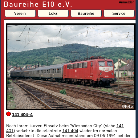
Baureihe E10 e.V.
Anmelden
Verein
Loks
Baureihe
Service
141 404–4
Nach ihrem kurzen Einsatz beim "Wiesbaden-City" (siehe
141
401
) verkehrte die orientrote
141 404
wieder im normalen
Betriebsdienst. Diese Aufnahme entstand am 09.06.1991 bei der