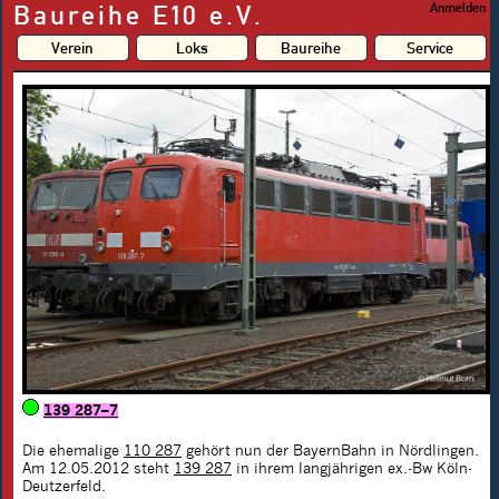
Baureihe E10 e.V.
Anmelden
Verein
Loks
Baureihe
Service
139 287–7
Die ehemalige
110 287
gehört nun der BayernBahn in Nördlingen.
Am 12.05.2012 steht
139 287
in ihrem langjährigen ex.-Bw Köln-
Deutzerfeld.