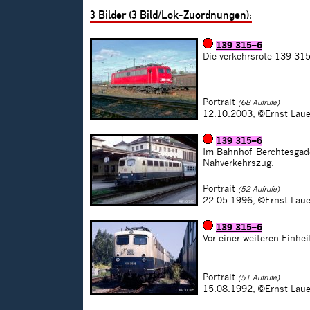
3
Bilder (
3
Bild/Lok-Zuordnungen):
139 315–6
Die verkehrsrote 139 31
Portrait
(68 Aufrufe)
12.10.2003,
©Ernst Laue
139 315–6
Im Bahnhof Berchtesgad
Nahverkehrszug.
Portrait
(52 Aufrufe)
22.05.1996,
©Ernst Laue
139 315–6
Vor einer weiteren Einhe
Portrait
(51 Aufrufe)
15.08.1992,
©Ernst Laue