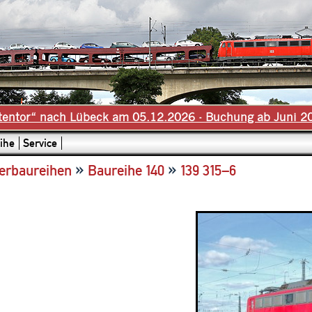
tentor“ nach Lübeck am 05.12.2026 - Buchung ab Juni 2
ihe
Service
»
»
erbaureihen
Baureihe 140
139 315–6