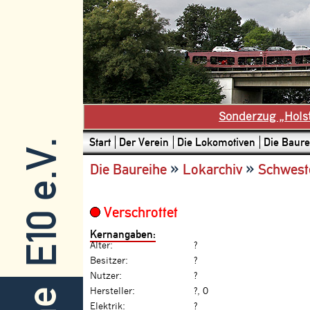
Sonderzug „Hols
Start
Der Verein
Die Lokomotiven
Die Baure
E10 e.V.
»
»
Die Baureihe
Lokarchiv
Schwest
Verschrottet
Kernangaben:
Alter:
?
Besitzer:
?
Nutzer:
?
Hersteller:
?, 0
Elektrik:
?