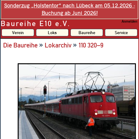
Sonderzug „Holstentor“ nach Lübeck am 05.12.2026 -
Buchung ab Juni 2026!
Baureihe E10 e.V.
Anmelden
Verein
Loks
Baureihe
Service
»
»
Die Baureihe
Lokarchiv
110 320–9