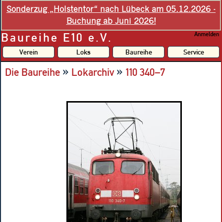
Sonderzug „Holstentor“ nach Lübeck am 05.12.2026 -
Buchung ab Juni 2026!
Baureihe E10 e.V.
Anmelden
Verein
Loks
Baureihe
Service
»
»
Die Baureihe
Lokarchiv
110 340–7