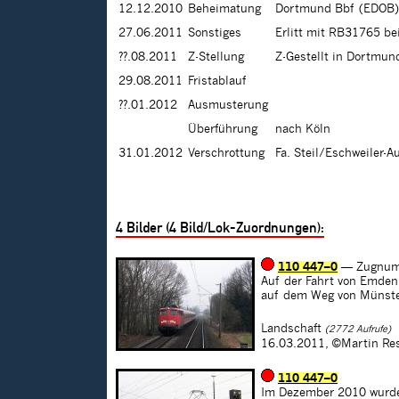
12.12.2010
Beheimatung
Dortmund Bbf (EDOB)
27.06.2011
Sonstiges
Erlitt mit RB31765 be
??.08.2011
Z-Stellung
Z-Gestellt in Dortmun
29.08.2011
Fristablauf
??.01.2012
Ausmusterung
Überführung
nach Köln
31.01.2012
Verschrottung
Fa. Steil/Eschweiler-A
4
Bilder (
4
Bild/Lok-Zuordnungen):
110 447–0
— Zugnum
Auf der Fahrt von Emden
auf dem Weg von Münste
Landschaft
(2772 Aufrufe)
16.03.2011,
©Martin Re
110 447–0
Im Dezember 2010 wurde