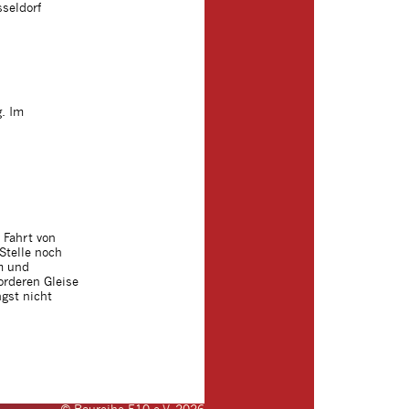
sseldorf
g. Im
 Fahrt von
Stelle noch
m und
orderen Gleise
gst nicht