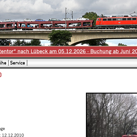
tentor“ nach Lübeck am 05.12.2026 - Buchung ab Juni 2
ihe
Service
0
age
t 12.12.2010