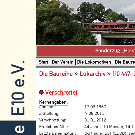
Sonderzug „Hols
Start
Der Verein
Die Lokomotiven
Die Baure
E10 e.V.
»
»
Die Baureihe
Lokarchiv
110 447–
Verschrottet
Kernangaben:
Abnahme:
17.03.1967
Z-Stellung:
??.08.2011
Verschrottung:
31.01.2012
Erreichtes Alter:
44 Jahre, 10 Monate, 14 T
Letzte Beheimatung:
Dortmund Bbf (EDOB), sei