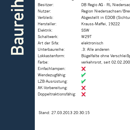
Baureihe
Besitzer:
DB Regio AG - RL Nieders
Nutzer:
Region Niedersachsen/Bre
Verbleib:
Abgestellt in EDOB (Sicht
Hersteller:
Krauss-Maffei, 19222
Elektrik:
SSW
Schaltwerk:
W29T
Art der Sifa:
elektronisch
Unterbaureihe:
.3: Alle anderen
Lokkastenform:
Bügelfalte ohne Verschleiß
Farbe:
verkehrsrot, seit 02.02.20
Einfachlampen:
Wendezugfähig:
LZB-Ausrüstung:
AK-Vorbereitung:
Doppeltraktionsfähig:
Stand: 27.03.2013 20:30:15