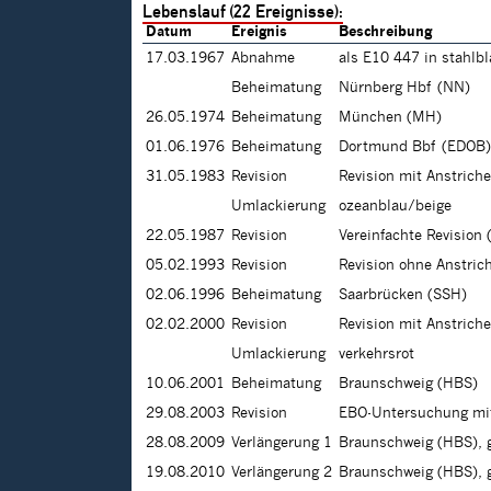
Lebenslauf (22 Ereignisse):
Datum
Ereignis
Beschreibung
17.03.1967
Abnahme
als E10 447 in stahlb
Beheimatung
Nürnberg Hbf (NN)
26.05.1974
Beheimatung
München (MH)
01.06.1976
Beheimatung
Dortmund Bbf (EDOB)
31.05.1983
Revision
Revision mit Anstrich
Umlackierung
ozeanblau/beige
22.05.1987
Revision
Vereinfachte Revision 
05.02.1993
Revision
Revision ohne Anstric
02.06.1996
Beheimatung
Saarbrücken (SSH)
02.02.2000
Revision
Revision mit Anstrich
Umlackierung
verkehrsrot
10.06.2001
Beheimatung
Braunschweig (HBS)
29.08.2003
Revision
EBO-Untersuchung mit
28.08.2009
Verlängerung 1
Braunschweig (HBS), g
19.08.2010
Verlängerung 2
Braunschweig (HBS), g