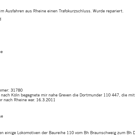
im Ausfahren aus Rheine einen Trafokurzschluss. Wurde repariert.
d
ue
mer: 31780
 nach Köln begegnete mir nahe Greven die Dortmunder 110 447, die mi
r nach Rheine war. 16.3.2011
se
n einige Lokomotiven der Baureihe 110 vom Bh Braunschweig zum Bh