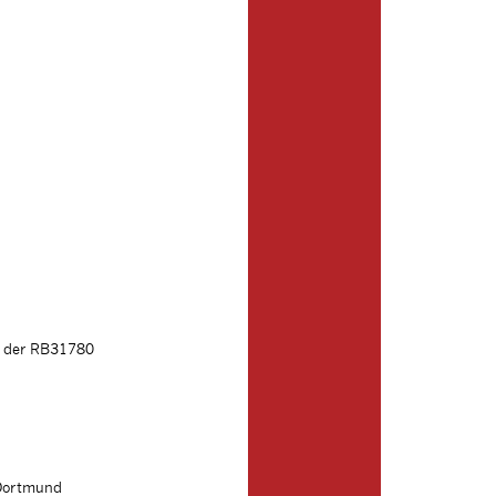
t der RB31780
 Dortmund