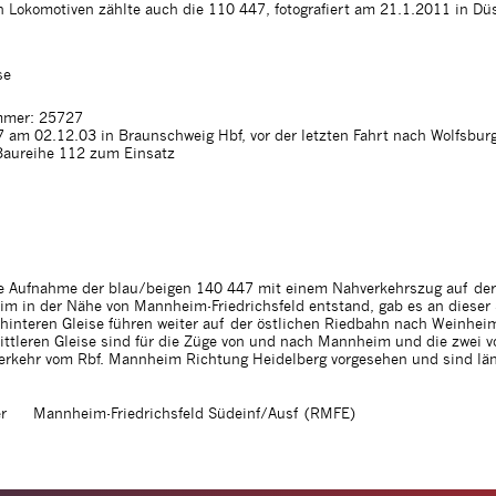
 Lokomotiven zählte auch die 110 447, fotografiert am 21.1.2011 in Dü
se
mer: 25727
 am 02.12.03 in Braunschweig Hbf, vor der letzten Fahrt nach Wolfsbur
Baureihe 112 zum Einsatz
e Aufnahme der blau/beigen 140 447 mit einem Nahverkehrszug auf der
m in der Nähe von Mannheim-Friedrichsfeld entstand, gab es an dieser 
 hinteren Gleise führen weiter auf der östlichen Riedbahn nach Weinhei
ttleren Gleise sind für die Züge von und nach Mannheim und die zwei v
verkehr vom Rbf. Mannheim Richtung Heidelberg vorgesehen und sind län
r
Mannheim-Friedrichsfeld Südeinf/Ausf (RMFE)