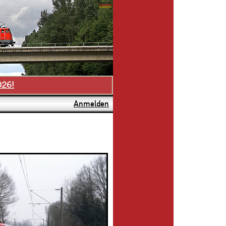
026!
Anmelden