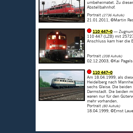
umbeheimatet. Zu diesen
Abstellbahnhof.
Portrait
(2736 Aufrufe)
21.01.2011,
©Martin Re
110 447–0
— Zugnum
110 447 (LZB) mit 25727
Anschluss kam hier die 
Portrait
(208 Aufrufe)
02.12.2003,
©Kai Pagels
110 447–0
Am 18.04.1999, als dies
Heidelberg nach Mannhei
sechs Gleise. Die beiden
Darmstadt. Die beiden mi
waren nur für den Güter
mehr vorhanden.
Portrait
(80 Aufrufe)
18.04.1999,
©Ernst Laue