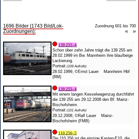
1696
Bilder (
1743
Bild/Lok-
Zuordnung 601 bis
700
«
»
Zuordnungen):
139 255–4
Schon über zehn Jahre trägt die 139 255 am
28.02.1999 im Bw. Mannheim ihre blau/beige
Lackierung.
Portrait
(109 Aufrufe)
28.02.1999,
©Ernst Lauer
Mannheim Hbf
(RM)
139 255–4
Mit einem langen Kesselwagenzug durchfährt
die 139 255 am 29.12.2008 den Bf. Mainz-
Bischofsheim.
Portrait
(101 Aufrufe)
29.12.2008,
©Ralf Lauer
Mainz-
Bischofsheim (FMB)
110 256–5
Die 110 256 ist die einzige Kasten-E10, die