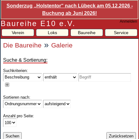
Sonderzug „Holstentor“ nach Lübeck am 05.12.2026 -
Buchung ab Juni 2026!
Baureihe E10 e.V.
Anmelden
Verein
Loks
Baureihe
Service
»
Die Baureihe
Galerie
Suche & Sortierung:
Suchkriterien:
Sortieren nach:
Anzahl pro Seite: