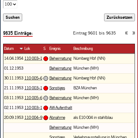
9635
Einträge:
«
»
Eintrag 9601 bis
9635
Datum
Lok
S
Ereignis
Beschreibung
14.04.1954
110 003–1
Beheimatung
Nürnberg Hbf (NN)
01.12.1953
Beheimatung
München (MH)
30.11.1953
110 005–6
Beheimatung
Nürnberg Hbf (NN)
21.11.1953
110 003–1
Sonstiges
BZA München
03.11.1953
110 005–6
Beheimatung
München (MH)
02.11.1953
110 003–1
AW-Aufenthalt
20.09.1953
110 004–9
Abnahme
als E10 004 in stahlblau
Beheimatung
München (MH)
Sonstiges
Verkehrsausstellung in München