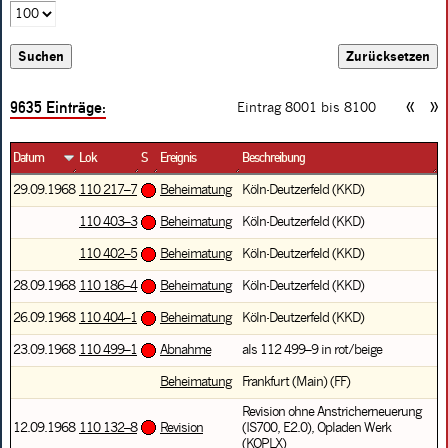
9635
Einträge:
«
»
Eintrag 8001 bis
8100
Datum
Lok
S
Ereignis
Beschreibung
29.09.1968
110 217–7
Beheimatung
Köln-Deutzerfeld (KKD)
110 403–3
Beheimatung
Köln-Deutzerfeld (KKD)
110 402–5
Beheimatung
Köln-Deutzerfeld (KKD)
28.09.1968
110 186–4
Beheimatung
Köln-Deutzerfeld (KKD)
26.09.1968
110 404–1
Beheimatung
Köln-Deutzerfeld (KKD)
23.09.1968
110 499–1
Abnahme
als 112 499–9 in rot/beige
Beheimatung
Frankfurt (Main) (FF)
Revision ohne Anstricherneuerung
12.09.1968
110 132–8
Revision
(IS700, E2.0), Opladen Werk
(KOPLX)