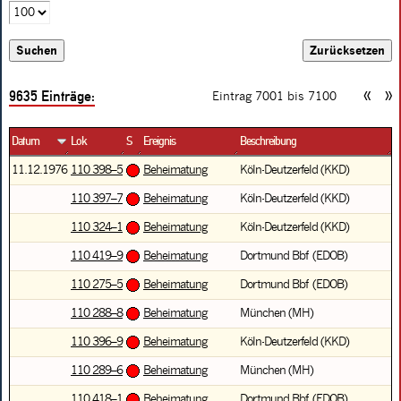
9635
Einträge:
«
»
Eintrag 7001 bis
7100
Datum
Lok
S
Ereignis
Beschreibung
11.12.1976
110 398–5
Beheimatung
Köln-Deutzerfeld (KKD)
110 397–7
Beheimatung
Köln-Deutzerfeld (KKD)
110 324–1
Beheimatung
Köln-Deutzerfeld (KKD)
110 419–9
Beheimatung
Dortmund Bbf (EDOB)
110 275–5
Beheimatung
Dortmund Bbf (EDOB)
110 288–8
Beheimatung
München (MH)
110 396–9
Beheimatung
Köln-Deutzerfeld (KKD)
110 289–6
Beheimatung
München (MH)
110 418–1
Beheimatung
Dortmund Bbf (EDOB)