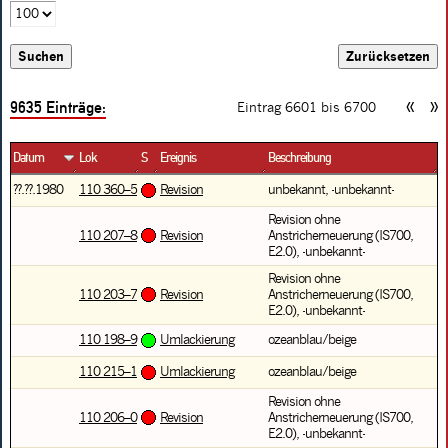
9635
Einträge:
«
»
Eintrag 6601 bis
6700
Datum
Lok
S
Ereignis
Beschreibung
??.??.1980
110 360–5
Revision
unbekannt, -unbekannt-
Revision ohne
110 207–8
Revision
Anstricherneuerung (IS700,
E2.0), -unbekannt-
Revision ohne
110 203–7
Revision
Anstricherneuerung (IS700,
E2.0), -unbekannt-
110 198–9
Umlackierung
ozeanblau/beige
110 215–1
Umlackierung
ozeanblau/beige
Revision ohne
110 206–0
Revision
Anstricherneuerung (IS700,
E2.0), -unbekannt-